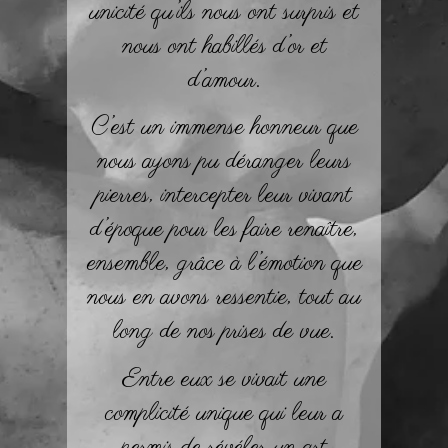
unicité qu’ils nous ont surpris et
nous ont habillés d’or et
d’amour.
C’est un immense honneur que
nous ayons pu déranger leurs
pierres, intercepter leur vivant
d’époque pour les faire renaître,
ensemble, grâce à l’émotion que
nous en avons ressentie, tout au
long de nos prises de vue.
Entre eux se vivait une
complicité unique qui leur a
permis de révéler un art