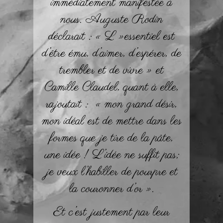
immédiatement manifestée à
nous. Auguste Rodin
déclarait : « L »essentiel est
d’être ému, d’aimer, d’espérer, de
trembler et de vivre » et
Camille Claudel, quant à elle,
rajoutait : « mon grand désir,
mon idéal est de mettre dans les
formes que je tire de la pâte,
une idée ! L’idée ne suffit pas;
je veux l’habiller de pourpre et
la couronner d’or ».
Et c’est justement par leur